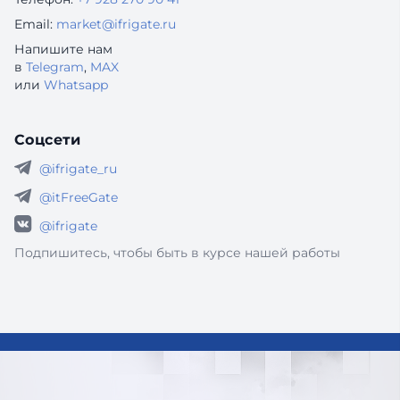
Email:
market@ifrigate.ru
Напишите нам
в
Telegram
,
MAX
или
Whatsapp
Соцсети
@ifrigate_ru
@itFreeGate
@ifrigate
Подпишитесь, чтобы быть в курсе нашей работы