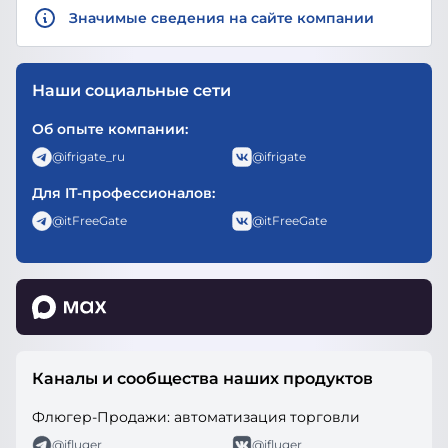
Значимые сведения на сайте компании
Наши социальные сети
Об опыте компании:
@ifrigate_ru
@ifrigate
Для IT-профессионалов:
@itFreeGate
@itFreeGate
Интернет-Фрегат в MAX
Каналы и сообщества наших продуктов
Флюгер-Продажи: автоматизация торговли
@ifluger
@ifluger