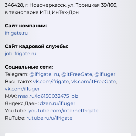
346428, г. Новочеркасск, ул. Троицкая 39/166,
в технопарке ИТЦ ИнТех-Дон
Сайт компании:
ifrigate.ru
Сайт кадровой службы:
job.ifrigate.ru
Социальные сети:
Telegram:
@ifrigate_ru
,
@itFreeGate
,
@ifluger
Вконтакте:
vk.com/ifrigate
,
vk.com/itFreeGate
,
vk.com/ifluger
MAX:
max.ru/id6150032475_biz
Яндекс Дзен:
dzen.ru/ifluger
YouTube:
youtube.com/internetfrigate
RuTube:
rutube.ru/u/ifrigate