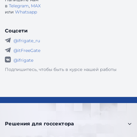
в
Telegram
,
MAX
или
Whatsapp
Соцсети
@ifrigate_ru
@itFreeGate
@ifrigate
Подпишитесь, чтобы быть в курсе нашей работы
Решения для госсектора