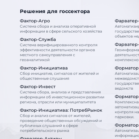
Решения для госсектора
Фактор-Агро
Фарватер
Система сбора и анализа оперативной
Автоматизи
информации в сфере сельского хозяйства
государств
объектов н
Фактор-Служба
Фарватер
Система верифицированного контроля
эффективности деятельности органов
Геоинформа
местного самоуправления с
деятельност
геоаналитикой
комплексног
Фактор-Инициатива
Форматор
Сбор инициатив, сигналов от жителей и
Автоматиза
общественные слушания
межведомст
государств
Фактор-Инвест
ведомств
Система сбора, анализа и представления
Форматор
информации об инвестиционном развитии
региона, отрасли или муниципалитета
Комплексна
автоматизац
Фактор-Инициатива: ПотребРынок
контроля н
Сбор и анализ сигналов от жителей,
парковки.
проведение общественных обсуждений и
Форматор
публичных слушаний в сфере
потребительского рынка
Автоматиза
информацио
Фарватер-Активы