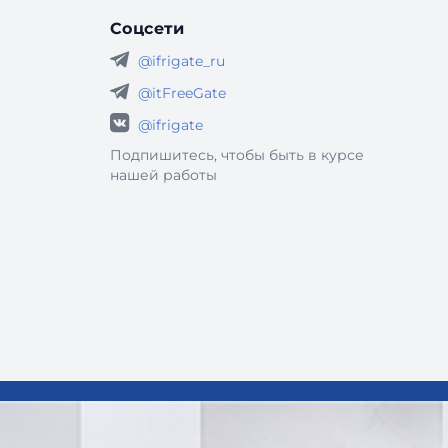
Соцсети
@ifrigate_ru
@itFreeGate
@ifrigate
Подпишитесь, чтобы быть в курсе
нашей работы