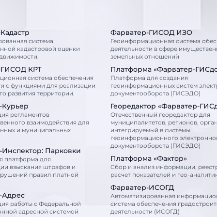
-Кадастр
Фарватер-ГИСОД ИЗО
рованная система
Геоинформационная система обес
енной кадастровой оценки
деятельности в сфере имуществен
едвижимости.
земельных отношений
-ГИСОД КРТ
Платформа «Фарватер-ГИСд
ционная система обеспечения
Платформа для создания
и с функциями для реализации
геоинформационных систем элек
о развития территории.
документооборота (ГИСЭДО)
-Курьер
Георедактор «Фарватер-ГИС
ция регламентов
Отечественный георедактор для
венного взаимодействия для
муниципалитетов, регионов, орга
енных и муниципальных
интегрируемый в системы
геоинформационного электронно
документооборота (ГИСЭДО)
-Инспектор: Парковки
Платформа «Фактор»
я платформа для
ии взыскания штрафов и
Сбор и анализ информации, реест
арушений правил платной
расчет показателей и гео-аналити
Фарватер-ИСОГД
-Адрес
Автоматизированная информацио
ция работы с Федеральной
система обеспечения градострои
нной адресной системой
деятельности (ИСОГД)