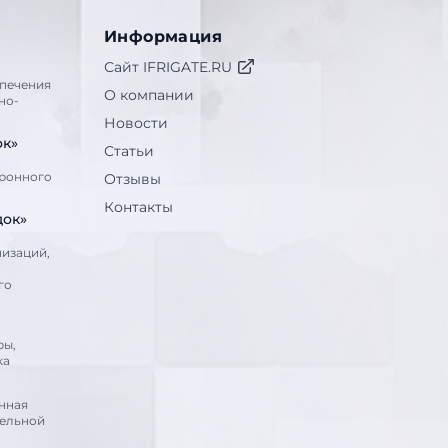
Информация
Сайт IFRIGATE.RU
печения
О компании
но-
Новости
ок»
Статьи
тронного
Отзывы
Контакты
док»
низаций,
го
ры,
ка
нная
тельной