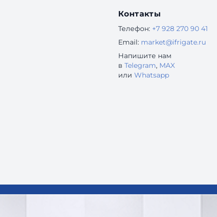
Контакты
Телефон:
+7 928 270 90 41
Email:
market@ifrigate.ru
Напишите нам
в
Telegram
,
MAX
или
Whatsapp