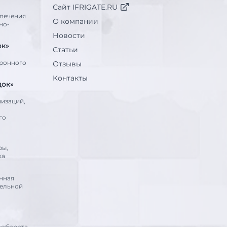
Сайт IFRIGATE.RU
печения
О компании
но-
Новости
ок»
Статьи
тронного
Отзывы
Контакты
док»
низаций,
го
ры,
ка
нная
тельной
ооборота