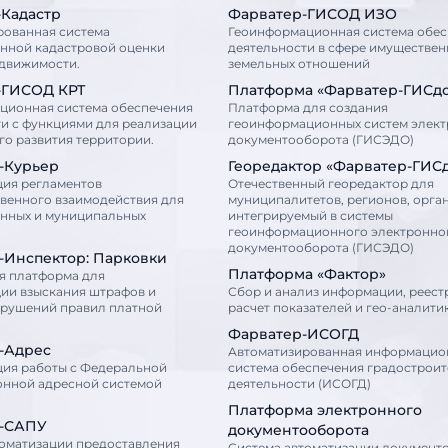
-Кадастр
Фарватер-ГИСОД ИЗО
рованная система
Геоинформационная система обес
енной кадастровой оценки
деятельности в сфере имуществен
едвижимости.
земельных отношений
-ГИСОД КРТ
Платформа «Фарватер-ГИСд
ционная система обеспечения
Платформа для создания
и с функциями для реализации
геоинформационных систем элек
о развития территории.
документооборота (ГИСЭДО)
-Курьер
Георедактор «Фарватер-ГИС
ция регламентов
Отечественный георедактор для
венного взаимодействия для
муниципалитетов, регионов, орга
енных и муниципальных
интегрируемый в системы
геоинформационного электронно
документооборота (ГИСЭДО)
-Инспектор: Парковки
Платформа «Фактор»
я платформа для
ии взыскания штрафов и
Сбор и анализ информации, реест
арушений правил платной
расчет показателей и гео-аналити
Фарватер-ИСОГД
-Адрес
Автоматизированная информацио
ция работы с Федеральной
система обеспечения градострои
нной адресной системой
деятельности (ИСОГД)
Платформа электронного
-САПУ
документооборота
томатизации предоставления
Cистема автоматизации документ