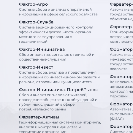
Фактор-Агро
Фарватер
Система сбора и анализа оперативной
Автоматизи
информации в сфере сельского хозяйства
государств
объектов н
Фактор-Служба
Фарватер
Система верифицированного контроля
эффективности деятельности органов
Геоинформа
местного самоуправления с
деятельност
геоаналитикой
комплексног
Фактор-Инициатива
Форматор
Сбор инициатив, сигналов от жителей и
Автоматиза
общественные слушания
межведомст
государств
Фактор-Инвест
ведомств
Система сбора, анализа и представления
Форматор
информации об инвестиционном развитии
региона, отрасли или муниципалитета
Комплексна
автоматизац
Фактор-Инициатива: ПотребРынок
контроля н
Сбор и анализ сигналов от жителей,
парковки.
проведение общественных обсуждений и
Форматор
публичных слушаний в сфере
потребительского рынка
Автоматиза
информацио
Фарватер-Активы
(ФИАС)
Геоинформационная система мониторинга,
Форматор
анализа и контроля имущества и
территории организации
Система ав