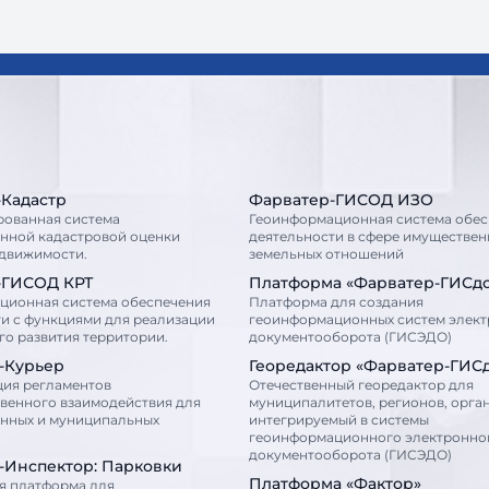
-Кадастр
Фарватер-ГИСОД ИЗО
рованная система
Геоинформационная система обес
енной кадастровой оценки
деятельности в сфере имуществен
едвижимости.
земельных отношений
-ГИСОД КРТ
Платформа «Фарватер-ГИСд
ционная система обеспечения
Платформа для создания
и с функциями для реализации
геоинформационных систем элек
о развития территории.
документооборота (ГИСЭДО)
-Курьер
Георедактор «Фарватер-ГИС
ция регламентов
Отечественный георедактор для
венного взаимодействия для
муниципалитетов, регионов, орга
енных и муниципальных
интегрируемый в системы
геоинформационного электронно
документооборота (ГИСЭДО)
-Инспектор: Парковки
Платформа «Фактор»
я платформа для