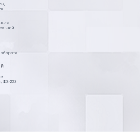
ры,
ка
нная
тельной
ооборота
ий
ым
, ФЗ-223