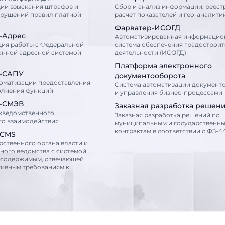
ии взыскания штрафов и
Сбор и анализ информации, реест
арушений правил платной
расчет показателей и гео-аналити
Фарватер-ИСОГД
-Адрес
Автоматизированная информацио
ция работы с Федеральной
система обеспечения градострои
нной адресной системой
деятельности (ИСОГД)
Платформа электронного
-САПУ
документооборота
томатизации предоставления
Cистема автоматизации документ
олнения функций
и управления бизнес-процессами
-СМЭВ
Заказная разработка решен
жведомственного
Заказная разработка решений по
го взаимодействия
муниципальным и государственн
контрактам в соответствии с ФЗ-44
сCMS
рственного органа власти и
ного ведомства с системой
 содержимым, отвечающей
тивным требованиям к