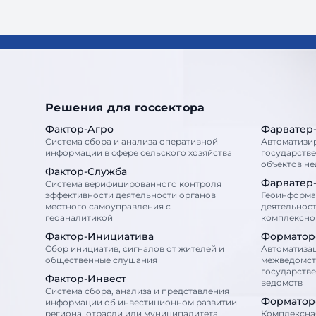
Решения для госсектора
Фактор-Агро
Фарватер
Система сбора и анализа оперативной
Автоматизи
информации в сфере сельского хозяйства
государств
объектов н
Фактор-Служба
Фарватер
Система верифицированного контроля
эффективности деятельности органов
Геоинформа
местного самоуправления с
деятельност
геоаналитикой
комплексног
Фактор-Инициатива
Форматор
Сбор инициатив, сигналов от жителей и
Автоматиза
общественные слушания
межведомст
государств
Фактор-Инвест
ведомств
Система сбора, анализа и представления
Форматор
информации об инвестиционном развитии
региона, отрасли или муниципалитета
Комплексна