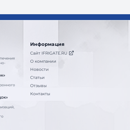
Информация
Сайт IFRIGATE.RU
печения
О компании
но-
Новости
ок»
Статьи
тронного
Отзывы
Контакты
док»
низаций,
го