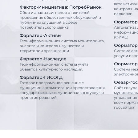
автоматизац
Фактор-Инициатива: ПотребРынок
контроля н
Сбор и анализ сигналов от жителей,
парковки.
проведение общественных обсуждений и
Форматор
публичных слушаний в сфере
потребительского рынка
Автоматиза
информацио
Фарватер-Активы
(ФИАС)
Геоинформационная система мониторинга,
Форматор
анализа и контроля имущества и
территории организации
Система ав
услуг и исп
Фарватер-Наследие
Форматор
Геоинформационная система учета
объектов культурного наследия.
Cистема ме
электронно
Фарватер-ГИСОГД
Фезар-го
Готовое программное решение с
функциями автоматизации предоставления
Cайт госуда
государственных и муниципальных услуг и
муниципаль
принятия решений.
управления
всем норма
госсайтам