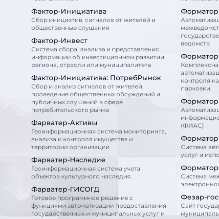
Фактор-Инициатива
Форматор
Сбор инициатив, сигналов от жителей и
Автоматиза
общественные слушания
межведомст
государств
Фактор-Инвест
ведомств
Система сбора, анализа и представления
Форматор
информации об инвестиционном развитии
региона, отрасли или муниципалитета
Комплексна
автоматизац
Фактор-Инициатива: ПотребРынок
контроля н
Сбор и анализ сигналов от жителей,
парковки.
проведение общественных обсуждений и
Форматор
публичных слушаний в сфере
потребительского рынка
Автоматиза
информацио
Фарватер-Активы
(ФИАС)
Геоинформационная система мониторинга,
Форматор
анализа и контроля имущества и
территории организации
Система ав
услуг и исп
Фарватер-Наследие
Форматор
Геоинформационная система учета
объектов культурного наследия.
Cистема ме
электронно
Фарватер-ГИСОГД
Фезар-го
Готовое программное решение с
функциями автоматизации предоставления
Cайт госуда
государственных и муниципальных услуг и
муниципаль