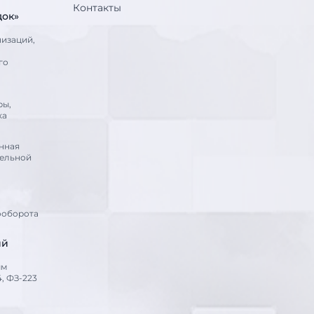
Контакты
док»
низаций,
го
ры,
ка
нная
тельной
ооборота
ий
ым
, ФЗ-223