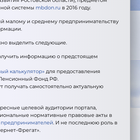
звития Ростовской области), предметом
нной системы
mbdon.ru
в 2016 году.
й малому и среднему предпринимательству
ормации.
жно выделить следующие.
получить информацию о предстоящем
вый калькулятор»
для предоставления
 Пенсионный Фонд РФ.
ут получать самостоятельно актуальную
ересные целевой аудитории портала,
гиональные нормативные правовые акты в
х предпринимателей
. И не последнюю роль в
тернет-Фрегат».