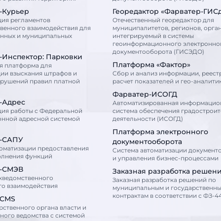
-Курьер
Георедактор «Фарватер-ГИС
ция регламентов
Отечественный георедактор для
венного взаимодействия для
муниципалитетов, регионов, орга
енных и муниципальных
интегрируемый в системы
геоинформационного электронно
документооборота (ГИСЭДО)
-Инспектор: Парковки
Платформа «Фактор»
я платформа для
ии взыскания штрафов и
Сбор и анализ информации, реест
арушений правил платной
расчет показателей и гео-аналити
Фарватер-ИСОГД
-Адрес
Автоматизированная информацио
ция работы с Федеральной
система обеспечения градострои
нной адресной системой
деятельности (ИСОГД)
Платформа электронного
-САПУ
документооборота
томатизации предоставления
Cистема автоматизации документ
олнения функций
и управления бизнес-процессами
-СМЭВ
Заказная разработка решен
жведомственного
Заказная разработка решений по
го взаимодействия
муниципальным и государственн
контрактам в соответствии с ФЗ-44
сCMS
рственного органа власти и
ного ведомства с системой