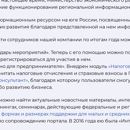
 настоящее время, Министерство экономического ра
чение функционирования региональной информацио
ормационным ресурсом на юге России, посвященны
их развития благодаря представленной на нем инф
сти сотрудников нашей компании по итогам года мо
ндарь мероприятий». Теперь с его помощью можно 
регистрироваться для участия в нем.
но для предпринимателя». Внедрен модуль
«Налого
читать налоговые отчисления и страховые взносы в
онсультант»
, благодаря которому пользователи смог
бо развитию бизнеса.
а можно найти актуальные новостные материалы, инт
нингах, семинарах, действующие федеральные и ре
 формах и размерах поддержки для малых и средни
по сопровождению портала. В 2016 года ею была «Ин