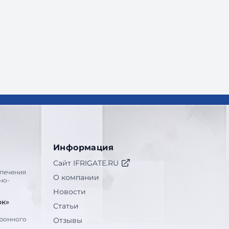
Информация
Сайт IFRIGATE.RU
печения
О компании
но-
Новости
ок»
Статьи
тронного
Отзывы