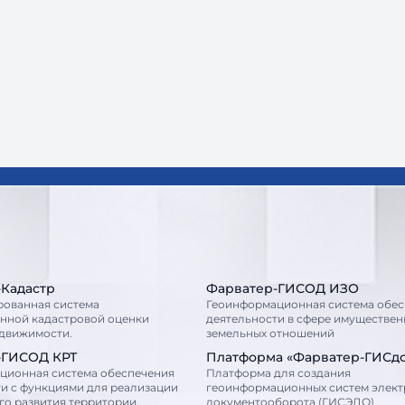
-Кадастр
Фарватер-ГИСОД ИЗО
рованная система
Геоинформационная система обес
енной кадастровой оценки
деятельности в сфере имуществен
едвижимости.
земельных отношений
-ГИСОД КРТ
Платформа «Фарватер-ГИСд
ционная система обеспечения
Платформа для создания
и с функциями для реализации
геоинформационных систем элек
о развития территории.
документооборота (ГИСЭДО)