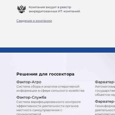
Компания входит в реестр
аккредитованных ИТ-компаний.
Сведения о компании
Решения для госсектора
Фактор-Агро
Фарватер
Система сбора и анализа оперативной
Автоматизи
информации в сфере сельского хозяйства
государств
объектов н
Фактор-Служба
Фарватер
Система верифицированного контроля
эффективности деятельности органов
Геоинформа
местного самоуправления с
деятельност
геоаналитикой
комплексног