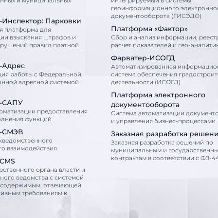
енных и муниципальных
интегрируемый в системы
геоинформационного электронно
документооборота (ГИСЭДО)
-Инспектор: Парковки
Платформа «Фактор»
я платформа для
ии взыскания штрафов и
Сбор и анализ информации, реест
арушений правил платной
расчет показателей и гео-аналити
Фарватер-ИСОГД
-Адрес
Автоматизированная информацио
ция работы с Федеральной
система обеспечения градострои
нной адресной системой
деятельности (ИСОГД)
Платформа электронного
-САПУ
документооборота
томатизации предоставления
Cистема автоматизации документ
олнения функций
и управления бизнес-процессами
-СМЭВ
Заказная разработка решен
жведомственного
Заказная разработка решений по
го взаимодействия
муниципальным и государственн
контрактам в соответствии с ФЗ-44
сCMS
рственного органа власти и
ного ведомства с системой
 содержимым, отвечающей
тивным требованиям к