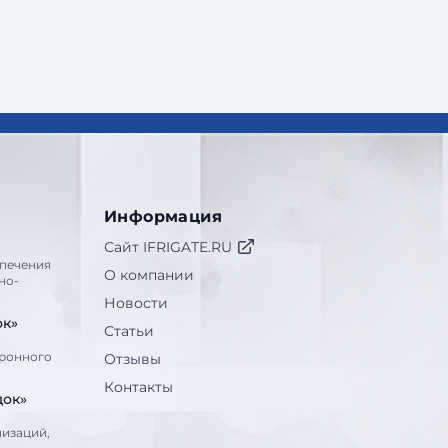
Информация
Сайт IFRIGATE.RU
печения
О компании
но-
Новости
ок»
Статьи
тронного
Отзывы
Контакты
док»
низаций,