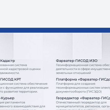
-Кадастр
Фарватер-ГИСОД ИЗО
рованная система
Геоинформационная система обес
енной кадастровой оценки
деятельности в сфере имуществен
едвижимости.
земельных отношений
-ГИСОД КРТ
Платформа «Фарватер-ГИСд
ционная система обеспечения
Платформа для создания
и с функциями для реализации
геоинформационных систем элек
о развития территории.
документооборота (ГИСЭДО)
-Курьер
Георедактор «Фарватер-ГИС
ция регламентов
Отечественный георедактор для
венного взаимодействия для
муниципалитетов, регионов, орга