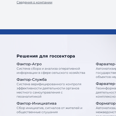
Сведения о компании
Решения для госсектора
Фактор-Агро
Фарватер
Система сбора и анализа оперативной
Автоматизи
информации в сфере сельского хозяйства
государств
объектов н
Фактор-Служба
Фарватер
Система верифицированного контроля
эффективности деятельности органов
Геоинформа
местного самоуправления с
деятельност
геоаналитикой
комплексног
Фактор-Инициатива
Форматор
Сбор инициатив, сигналов от жителей и
Автоматиза
общественные слушания
межведомст