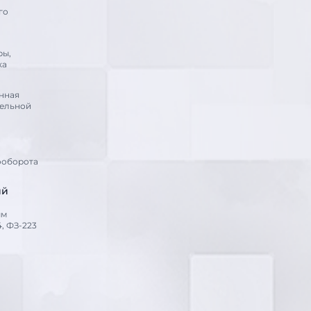
го
ры,
ка
нная
тельной
ооборота
ий
ым
, ФЗ-223