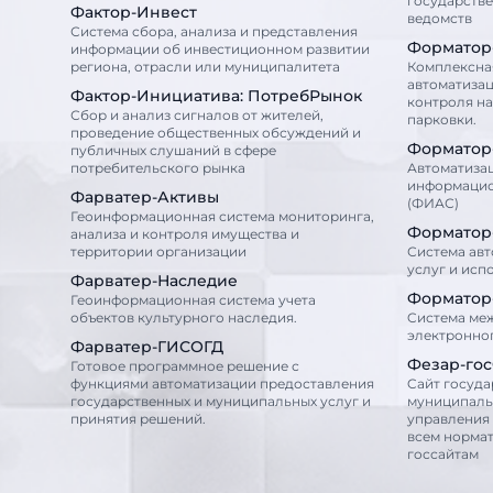
государств
Фактор-Инвест
ведомств
Система сбора, анализа и представления
Форматор
информации об инвестиционном развитии
региона, отрасли или муниципалитета
Комплексна
автоматизац
Фактор-Инициатива: ПотребРынок
контроля н
Сбор и анализ сигналов от жителей,
парковки.
проведение общественных обсуждений и
Форматор
публичных слушаний в сфере
потребительского рынка
Автоматиза
информацио
Фарватер-Активы
(ФИАС)
Геоинформационная система мониторинга,
Форматор
анализа и контроля имущества и
территории организации
Система ав
услуг и исп
Фарватер-Наследие
Форматор
Геоинформационная система учета
объектов культурного наследия.
Cистема ме
электронно
Фарватер-ГИСОГД
Фезар-го
Готовое программное решение с
функциями автоматизации предоставления
Cайт госуда
государственных и муниципальных услуг и
муниципаль
принятия решений.
управления
всем норма
госсайтам