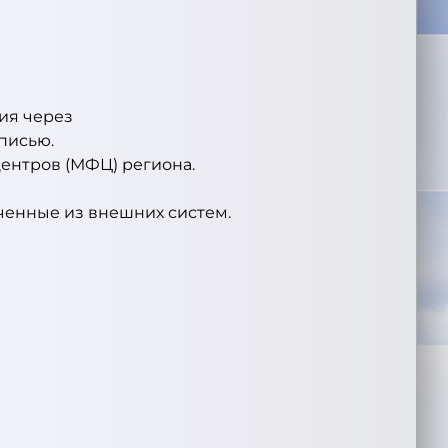
ния через
писью.
ентров (МФЦ) региона.
ченные из внешних систем.