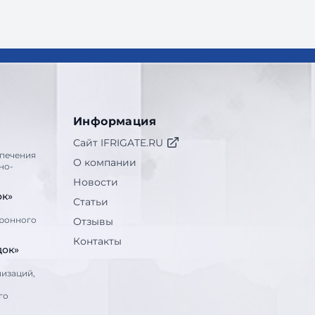
Информация
Сайт IFRIGATE.RU
печения
О компании
но-
Новости
ок»
Статьи
тронного
Отзывы
Контакты
док»
низаций,
го