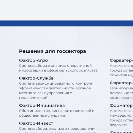
Решения для госсектора
Фактор-Агро
Фарватер
Система сбора и анализа оперативной
Автоматизи
информации в сфере сельского хозяйства
государств
объектов н
Фактор-Служба
Фарватер
Система верифицированного контроля
эффективности деятельности органов
Геоинформа
местного самоуправления с
деятельност
геоаналитикой
комплексног
Фактор-Инициатива
Форматор
Сбор инициатив, сигналов от жителей и
Автоматиза
общественные слушания
межведомст
государств
Фактор-Инвест
ведомств
Система сбора, анализа и представления
Форматор