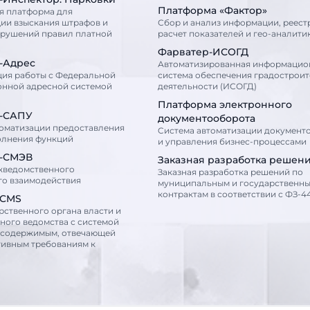
Платформа «Фактор»
я платформа для
ии взыскания штрафов и
Сбор и анализ информации, реест
арушений правил платной
расчет показателей и гео-аналити
Фарватер-ИСОГД
-Адрес
Автоматизированная информацио
ция работы с Федеральной
система обеспечения градострои
нной адресной системой
деятельности (ИСОГД)
Платформа электронного
-САПУ
документооборота
томатизации предоставления
Cистема автоматизации документ
олнения функций
и управления бизнес-процессами
-СМЭВ
Заказная разработка решен
жведомственного
Заказная разработка решений по
го взаимодействия
муниципальным и государственн
контрактам в соответствии с ФЗ-44
сCMS
рственного органа власти и
ного ведомства с системой
 содержимым, отвечающей
тивным требованиям к