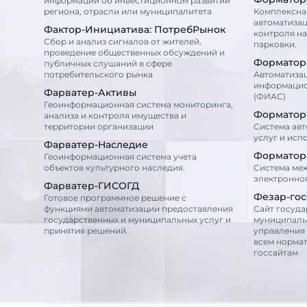
информации об инвестиционном развитии
региона, отрасли или муниципалитета
Комплексна
автоматизац
Фактор-Инициатива: ПотребРынок
контроля н
Сбор и анализ сигналов от жителей,
парковки.
проведение общественных обсуждений и
Форматор
публичных слушаний в сфере
потребительского рынка
Автоматиза
информацио
Фарватер-Активы
(ФИАС)
Геоинформационная система мониторинга,
Форматор
анализа и контроля имущества и
территории организации
Система ав
услуг и исп
Фарватер-Наследие
Форматор
Геоинформационная система учета
объектов культурного наследия.
Cистема ме
электронно
Фарватер-ГИСОГД
Фезар-го
Готовое программное решение с
функциями автоматизации предоставления
Cайт госуда
государственных и муниципальных услуг и
муниципаль
принятия решений.
управления
всем норма
госсайтам