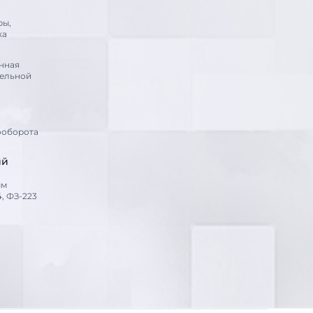
ры,
ка
нная
тельной
ооборота
ий
ым
, ФЗ-223