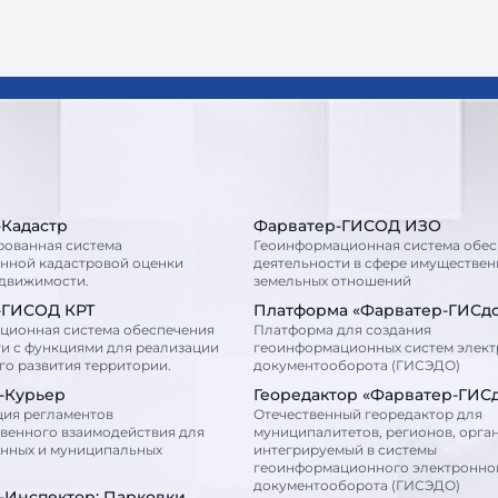
-Кадастр
Фарватер-ГИСОД ИЗО
рованная система
Геоинформационная система обес
енной кадастровой оценки
деятельности в сфере имуществен
едвижимости.
земельных отношений
-ГИСОД КРТ
Платформа «Фарватер-ГИСд
ционная система обеспечения
Платформа для создания
и с функциями для реализации
геоинформационных систем элек
о развития территории.
документооборота (ГИСЭДО)
-Курьер
Георедактор «Фарватер-ГИС
ция регламентов
Отечественный георедактор для
венного взаимодействия для
муниципалитетов, регионов, орга
енных и муниципальных
интегрируемый в системы
геоинформационного электронно
документооборота (ГИСЭДО)
-Инспектор: Парковки